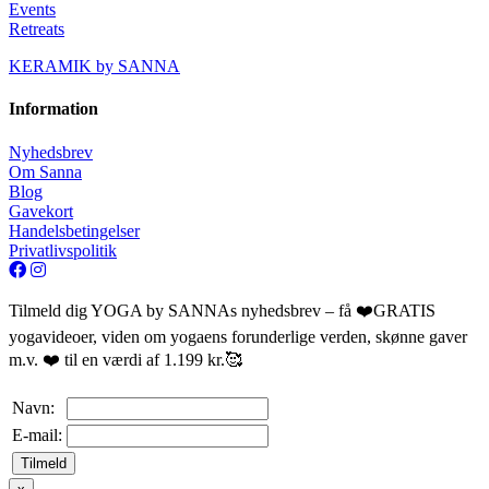
Events
Retreats
KERAMIK by SANNA
Information
Nyhedsbrev
Om Sanna
Blog
Gavekort
Handelsbetingelser
Privatlivspolitik
Tilmeld dig YOGA by SANNAs nyhedsbrev – få ❤️GRATIS
yogavideoer, viden om yogaens forunderlige verden, skønne gaver
m.v. ❤️ til en værdi af 1.199 kr.🥰
Navn:
E-mail:
Tilmeld