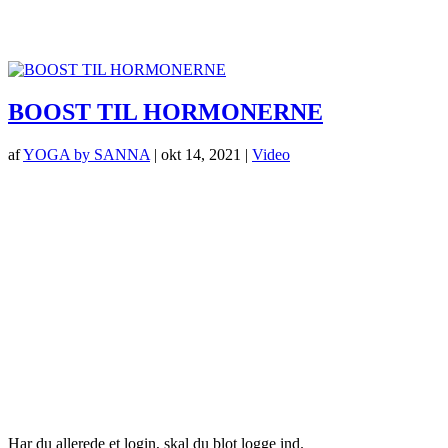
BOOST TIL HORMONERNE
af
YOGA by SANNA
|
okt 14, 2021
|
Video
Login her
Har du allerede et login, skal du blot logge ind.