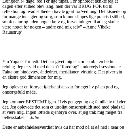
Længden (4 dage, red.) er lige tilpas. Før opholdet tænkte jeg at
dagen efter stilhed blev lang, men der var BRUG FOR tid til
reflektion og hvad stilheden havde gjort for/ved mig. Det løsnede op
for mange indsigter og sorg, som kunne slippes lige præcis i stilhed,
smuk natur og uden nogen krav og forventninger til at jeg skulle
være noget for nogen – andre end mig selv” – Anne Vibeke
Raunstrup’
Yin Yoga er for fedt. Det har givet mig et stort skub i en bedre
retning. Jeg er vild med de små “foredrag” undervejs i sessionene.
Fakta om bindevæv, åndedræt, meridianer, virkning. Det giver yin
en ekstra god dimension for mig.
Jeg oplever en fornyet følelse af ansvar for eget liv på en god og
omsorgsfuld måde.
Jeg kommer BESTEMT igen. Hvis pengepung og familieliv tillader
det. Jeg oplevede det som et utroligt omsorgsfuldt sted med plads til
at være mig. Ingen løftede øjenbryn over, at jeg trak mig meget fra
fællesskabet.
– Julie
Dette er anbefalelsesværdigt hvis du har mod på at gå ned i gear og