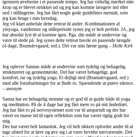
igennem øvelserne i et passende tempo. Jeg har virkelig mærket min
krop og er blevet strukket ud og jeg kan komme længere ind eller
ned i stillingerne. Jeg har fået nogle gode guidelines mentalt, som
jeg kan bruge i min hverdag.
Jeg vil klart anbefale dette retreat til andre. Kombinationen af
yinyoga, vandreture og stilleperiode synes jeg er helt perfekt. JA, jeg
har absolut lyst til at komme igen. Pga. din måde at undervise og
være til stede på. Jeg synes dette retreat havde en passende længde
(4 dage, Bramslevgaard, red.). Det var min første gang –
Helle Kirk
Jeg oplever Sannas måde at undervise som tydelig og behagelig,
struktureret og gennemtænkt. Det har været behageligt, god
komfort, rar og tydelig yoga. Et dejligt sted (Bramslevgaard, red.)
med alle forudsætninger for at finde ro. Spændende at prøve silence.
–
anonym
Sanna har en behagelig stemme og er god til at guide både til yoga
og meditation. På de 4 dage har jeg fået mere ro på mit åndedræt.
Jeg har fået ro på nervesystemet som var til anspændt og der har
været en masse tid til egen reflektion som har været rigtig godt for
mig.
Der har været helt fantastisk. Jeg vil helt sikkert opfordre andre til at
tage afsted for at lære og øve sig i at være bevidst nærværende. Det