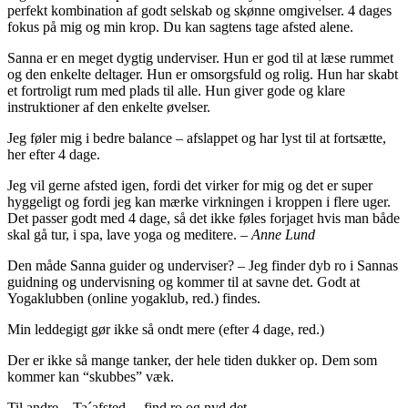
perfekt kombination af godt selskab og skønne omgivelser. 4 dages
fokus på mig og min krop. Du kan sagtens tage afsted alene.
Sanna er en meget dygtig underviser. Hun er god til at læse rummet
og den enkelte deltager. Hun er omsorgsfuld og rolig. Hun har skabt
et fortroligt rum med plads til alle. Hun giver gode og klare
instruktioner af den enkelte øvelser.
Jeg føler mig i bedre balance – afslappet og har lyst til at fortsætte,
her efter 4 dage.
Jeg vil gerne afsted igen, fordi det virker for mig og det er super
hyggeligt og fordi jeg kan mærke virkningen i kroppen i flere uger.
Det passer godt med 4 dage, så det ikke føles forjaget hvis man både
skal gå tur, i spa, lave yoga og meditere. –
Anne Lund
Den måde Sanna guider og underviser? – Jeg finder dyb ro i Sannas
guidning og undervisning og kommer til at savne det. Godt at
Yogaklubben (online yogaklub, red.) findes.
Min leddegigt gør ikke så ondt mere (efter 4 dage, red.)
Der er ikke så mange tanker, der hele tiden dukker op. Dem som
kommer kan “skubbes” væk.
Til andre – Ta´afsted, – find ro og nyd det.