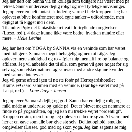
Jeg har hørt om Sanna via en kollega som tidligere har været med på
retreat. Sanna underviser dejlig roligt og med tydelige anvisninger.
Jeg oplever en helt fantastisk inderlig varme i hele kroppen. Jeg har
oplevet at blive konfronteret med egne tanker – udfordrende, men
dejligt at få kigget ind i dem.
Til andre: Prøv det fantastiske retreat i fortryllende omgivelser
(Læsø, red.). 4 dage kunne ikke være bedre, hverken mindre eller
mere. –
Helle Løchte
Jeg har hørt om YOGA by SANNA via en veninde som har været
med tidligere. Sanna er meget behagelig og nem at følge. Jeg
oplever mere smidighed og ro – føler mig mentalt i ro og balance og
afklaret. Jeg vil anbefale det til alle, som gerne vil gøre noget for sig
selv og som elsker naturen og samvær med andre skønne kvinder
med samme interesser.
Jeg vil gerne afsted igen til næste forår på Herregårdshotellet
BramslevGaard sammen med en veninde. (Har lige været med på
Læsø, red.). –
Lone Drejer Jensen
Jeg oplever Sanna så dejlig og god. Sanna har en dejlig rolig og
mild måde at undervise og guide på. Det er blevet meget nemmere at
finde ro på yogamåtten, og jeg kan nu trække vejret “ordentligt”.
Kroppen er øm, men i ro og jeg oplever en bedre søvn. At være med
her er en gave som alle bør give sig selv. Dejligt ophold, smukke
omgivelser (Læsø), god mad og skøn yoga. Jeg kan sagtens se mig