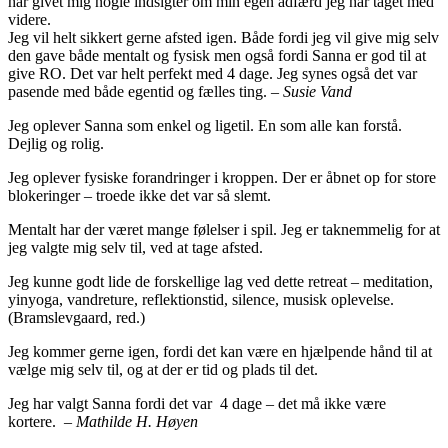
har givet mig nogle indsigter om min egen adfærd jeg har taget med
videre.
Jeg vil helt sikkert gerne afsted igen. Både fordi jeg vil give mig selv
den gave både mentalt og fysisk men også fordi Sanna er god til at
give RO. Det var helt perfekt med 4 dage. Jeg synes også det var
pasende med både egentid og fælles ting. –
Susie Vand
Jeg oplever Sanna som enkel og ligetil. En som alle kan forstå.
Dejlig og rolig.
Jeg oplever fysiske forandringer i kroppen. Der er åbnet op for store
blokeringer – troede ikke det var så slemt.
Mentalt har der været mange følelser i spil. Jeg er taknemmelig for at
jeg valgte mig selv til, ved at tage afsted.
Jeg kunne godt lide de forskellige lag ved dette retreat – meditation,
yinyoga, vandreture, reflektionstid, silence, musisk oplevelse.
(Bramslevgaard, red.)
Jeg kommer gerne igen, fordi det kan være en hjælpende hånd til at
vælge mig selv til, og at der er tid og plads til det.
Jeg har valgt Sanna fordi det var 4 dage – det må ikke være
kortere. –
Mathilde H. Høyen