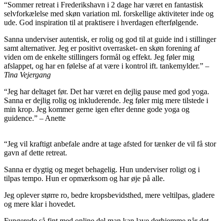
“Sommer retreat i Frederikshavn i 2 dage har været en fantastisk
selvforkælelse med skøn variation ml. forskellige aktiviteter inde og
ude. God inspiration til at praktisere i hverdagen efterfølgende.
Sanna underviser autentisk, er rolig og god til at guide ind i stillinger
samt alternativer. Jeg er positivt overrasket- en skøn forening af
viden om de enkelte stillingers formål og effekt. Jeg føler mig
afslappet, og har en følelse af at være i kontrol ift. tankemylder.” –
Tina Vejergang
“Jeg har deltaget før. Det har været en dejlig pause med god yoga.
Sanna er dejlig rolig og inkluderende. Jeg føler mig mere tilstede i
min krop. Jeg kommer gerne igen efter denne gode yoga og
guidence.” – Anette
“Jeg vil kraftigt anbefale andre at tage afsted for tænker de vil få stor
gavn af dette retreat.
Sanna er dygtig og meget behagelig. Hun underviser roligt og i
tilpas tempo. Hun er opmærksom og har øje på alle.
Jeg oplever større ro, bedre kropsbevidsthed, mere veltilpas, gladere
og mere klar i hovedet.
Fungerede så fint med online del man kan lave derhjemme når det