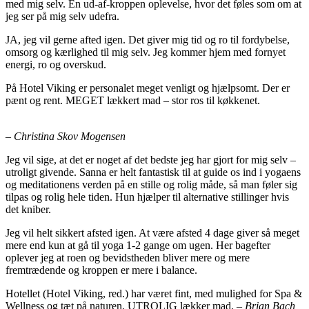
med mig selv. En ud-af-kroppen oplevelse, hvor det føles som om at
jeg ser på mig selv udefra.
JA, jeg vil gerne afted igen. Det giver mig tid og ro til fordybelse,
omsorg og kærlighed til mig selv. Jeg kommer hjem med fornyet
energi, ro og overskud.
På Hotel Viking er personalet meget venligt og hjælpsomt. Der er
pænt og rent. MEGET lækkert mad – stor ros til køkkenet.
– Christina Skov Mogensen
Jeg vil sige, at det er noget af det bedste jeg har gjort for mig selv –
utroligt givende. Sanna er helt fantastisk til at guide os ind i yogaens
og meditationens verden på en stille og rolig måde, så man føler sig
tilpas og rolig hele tiden. Hun hjælper til alternative stillinger hvis
det kniber.
Jeg vil helt sikkert afsted igen. At være afsted 4 dage giver så meget
mere end kun at gå til yoga 1-2 gange om ugen. Her bagefter
oplever jeg at roen og bevidstheden bliver mere og mere
fremtrædende og kroppen er mere i balance.
Hotellet (Hotel Viking, red.) har været fint, med mulighed for Spa &
Wellness og tæt på naturen. UTROLIG lækker mad.
– Brian Bach