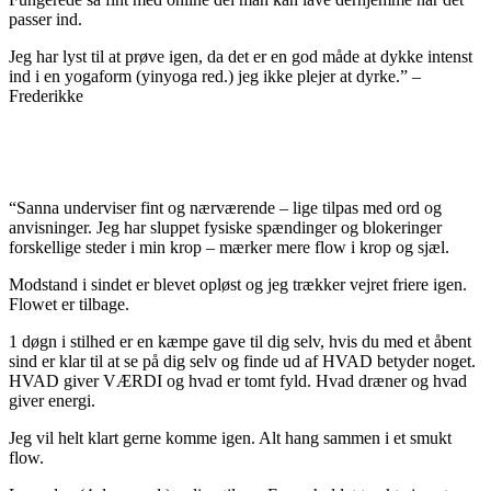
passer ind.
Jeg har lyst til at prøve igen, da det er en god måde at dykke intenst
ind i en yogaform (yinyoga red.) jeg ikke plejer at dyrke.” –
Frederikke
“Sanna underviser fint og nærværende – lige tilpas med ord og
anvisninger. Jeg har sluppet fysiske spændinger og blokeringer
forskellige steder i min krop – mærker mere flow i krop og sjæl.
Modstand i sindet er blevet opløst og jeg trækker vejret friere igen.
Flowet er tilbage.
1 døgn i stilhed er en kæmpe gave til dig selv, hvis du med et åbent
sind er klar til at se på dig selv og finde ud af HVAD betyder noget.
HVAD giver VÆRDI og hvad er tomt fyld. Hvad dræner og hvad
giver energi.
Jeg vil helt klart gerne komme igen. Alt hang sammen i et smukt
flow.