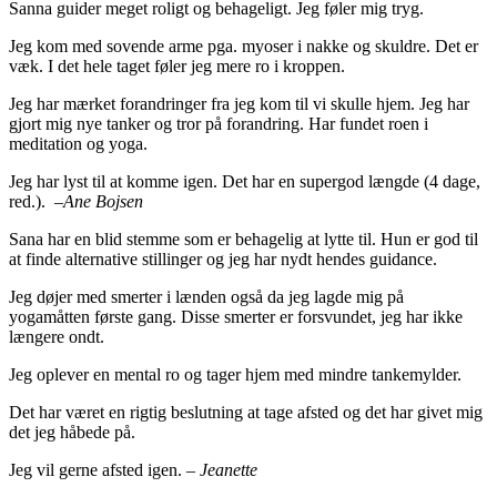
Sanna guider meget roligt og behageligt. Jeg føler mig tryg.
Jeg kom med sovende arme pga. myoser i nakke og skuldre. Det er
væk. I det hele taget føler jeg mere ro i kroppen.
Jeg har mærket forandringer fra jeg kom til vi skulle hjem. Jeg har
gjort mig nye tanker og tror på forandring. Har fundet roen i
meditation og yoga.
Jeg har lyst til at komme igen. Det har en supergod længde (4 dage,
red.). –
Ane Bojsen
Sana har en blid stemme som er behagelig at lytte til. Hun er god til
at finde alternative stillinger og jeg har nydt hendes guidance.
Jeg døjer med smerter i lænden også da jeg lagde mig på
yogamåtten første gang. Disse smerter er forsvundet, jeg har ikke
længere ondt.
Jeg oplever en mental ro og tager hjem med mindre tankemylder.
Det har været en rigtig beslutning at tage afsted og det har givet mig
det jeg håbede på.
Jeg vil gerne afsted igen.
– Jeanette