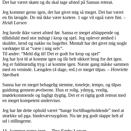
Det har været skønt og du skal tage afsted på Sannas retreat.
Jeg kommer gerne igen, det har givet mig så meget. Det har været
en fin længde. De må ikke være kortere. 1 uge vil også være fint. –
Heidi Larsen
Jeg havde ikke været afsted før. Sanna er meget afslappende og
tillidsfuld med stor indsigt i krop og sjæl. Jeg oplever ømhed i
skuldre, lænd og nakke nu bagefter. Mentalt har det givet mig nogle
værktøjer til at “være i mig selv”.
Til andre: “Meld dig til! Det er godt for krop og sjæl”
Jeg har lyst til at komme igen og får helt sikkert brug for det igen.
Jeg er fuldstændig tryg i at komme igen. Næste gang måske sammen
med en veninde. Længden (4 dage, red.) er meget tilpas. –
Henriette
Støvlbæk
Sanna har en meget behagelig stemme, toneleje, tempo, og tilpas
guidning gennem øvelserne. Hun er rolig, ydmyg, venlig,
imødekommende og fagligt dygtig. Det er et rigtig godt retreat med
en meget kompetent underviser.
Jeg har før dette ophold været “bange for/tilbageholdende” med at
strække ud pga. bindevævssygdom. Nu tør jeg godt slappe helt af
ud i stillingerne.
JA, kommer gerne igen. –
Tina Førby Larsen