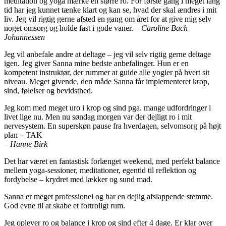
meditation og yoga mærke en større ro. For første gang i meget lang
tid har jeg kunnet tænke klart og kan se, hvad der skal ændres i mit
liv. Jeg vil rigtig gerne afsted en gang om året for at give mig selv
noget omsorg og holde fast i gode vaner.
– Caroline Bach
Johannessen
Jeg vil anbefale andre at deltage – jeg vil selv rigtig gerne deltage
igen. Jeg giver Sanna mine bedste anbefalinger. Hun er en
kompetent instruktør, der rummer at guide alle yogier på hvert sit
niveau. Meget givende, den måde Sanna får implementeret krop,
sind, følelser og bevidsthed.
Jeg kom med meget uro i krop og sind pga. mange udfordringer i
livet lige nu. Men nu søndag morgen var der dejligt ro i mit
nervesystem. En superskøn pause fra hverdagen, selvomsorg på højt
plan – TAK
–
Hanne Birk
Det har været en fantastisk forlænget weekend, med perfekt balance
mellem yoga-sessioner, meditationer, egentid til reflektion og
fordybelse – krydret med lækker og sund mad.
Sanna er meget professionel og har en dejlig afslappende stemme.
God evne til at skabe et fortroligt rum.
Jeg oplever ro og balance i krop og sind efter 4 dage. Er klar over