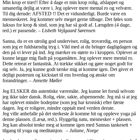
Min krop er træt!! Efter 4 dage er min krop rolig, afslappet og
umanerlig dejlig at være i. Jeg oplever mere mental ro og velvære.
Til dig derude: AFSTED !! Det er vidunderligt. Burde være en
menneskeret. Jeg kommer selv meget gerne tilbage. Det føles som
luksus for krop & sind, som jeg har så godt af. Længden (4 dage,
red.) er passende. –
Lisbeth Vejlgaard Sørensen
Sanna, du er en utrolig god underviser, rolig, troværdig, en person
som jeg er fuldstændig tryg i. Vild med at du bringer dagligdagen og
den på vi lever på ind. Jeg mærker en større ro i kroppen. Oplever at
kunne lægge mig fladt på yogamåtten. Jeg oplever mere mental ro.
Dette retreat er fantastisk. At trække stikket og gøre noget godt for
sig selv. Ja, jeg kunne godt tænke mig at komme igen. Det giver et
dejligt pusterum og kickstart til ens hverdag og ønske om
forandringer. –
Annette Møller
Jeg ELSKER din autentiske væremåte. Jeg kunne let forstå selvom
jeg ikke taler dansk. Rolig, ekte, sakte, afspennende. Jeg må si at jeg
har oplevet mindre hodepine (som jeg har kronisk) efter første
dagen. Jeg er roligere, mindre opptalt med verden derute.
Jeg ville anbefalle på det sterkeste åt komme hit og oppleve yoga på
denne plassen. (Læsø, red.). Hyggelig natu, mennesker + plassen.
Jeg kan absolut tenke meg at komme igen med Sannas tankesett +
tilgang til yoga og meditatsjon. –
Juliane, Norge