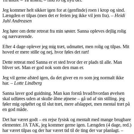
Jeg kommer helt sikker igen for at (genfinde) roen i krop og sind.
Længden er tilpas (men det er ferien jeg ikke vil jem fra). –
Heidi
Juhl Andreasen
Jeg høre om dette retreat fra min søster. Sanna opleves dejlig rolig
og nærværende.
Efter 4 dage oplever jeg mig træt, udmattet, men rolig og tilpas. Mit
hoved er mere stille og nej, hvor føles det rart!
Dette retreat med Sanna er et sted hvor der er plads til alle. Man
bliver set. Man er god nok som den man er.
Jeg vil gerne afsted igen, da det giver en ro som jeg normalt ikke
har. –
Lotte Lindberg
Sanna laver god guidning. Man kan forstå hvad/hvordan øvelsen
skal udføres uden at skulle åbne øjnene – gå ud af sin stilling. jeg
føler mig opløftet og til slut træt, mere afslappet, men mental træt på
en god måde.
Det har været godt – en rejse fysisk og mentalt med mange brugbare
elementer. JA TAK, jeg kommer gerne igen. Længden (4 dage, red.)
har været tilpas og der har været tid til de ting der var planlagt. –