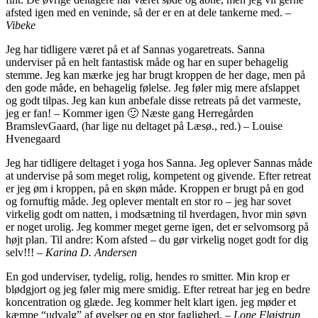
afsted igen med en veninde, så der er en at dele tankerne med. –
Vibeke
Jeg har tidligere været på et af Sannas yogaretreats. Sanna
underviser på en helt fantastisk måde og har en super behagelig
stemme. Jeg kan mærke jeg har brugt kroppen de her dage, men på
den gode måde, en behagelig følelse. Jeg føler mig mere afslappet
og godt tilpas. Jeg kan kun anbefale disse retreats på det varmeste,
jeg er fan! – Kommer igen 🙂 Næste gang Herregården
BramslevGaard, (har lige nu deltaget på Læsø., red.) – Louise
Hvenegaard
Jeg har tidligere deltaget i yoga hos Sanna. Jeg oplever Sannas måde
at undervise på som meget rolig, kompetent og givende. Efter retreat
er jeg øm i kroppen, på en skøn måde. Kroppen er brugt på en god
og fornuftig måde. Jeg oplever mentalt en stor ro – jeg har sovet
virkelig godt om natten, i modsætning til hverdagen, hvor min søvn
er noget urolig. Jeg kommer meget gerne igen, det er selvomsorg på
højt plan. Til andre: Kom afsted – du gør virkelig noget godt for dig
selv!!! –
Karina D. Andersen
En god underviser, tydelig, rolig, hendes ro smitter. Min krop er
blødgjort og jeg føler mig mere smidig. Efter retreat har jeg en bedre
koncentration og glæde. Jeg kommer helt klart igen. jeg møder et
kæmpe “udvalg” af øvelser og en stor faglighed. –
Lone Fløjstrup