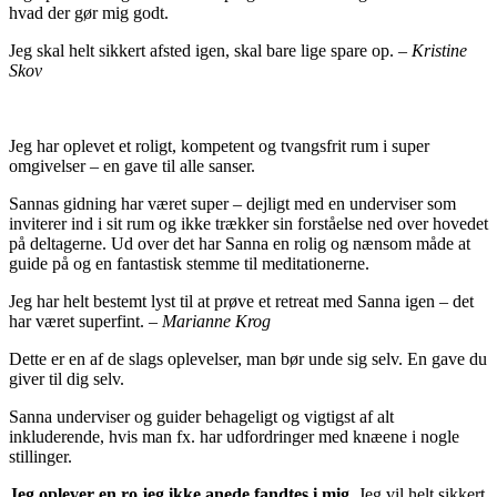
hvad der gør mig godt.
Jeg skal helt sikkert afsted igen, skal bare lige spare op.
– Kristine
Skov
Jeg har oplevet et roligt, kompetent og tvangsfrit rum i super
omgivelser – en gave til alle sanser.
Sannas gidning har været super – dejligt med en underviser som
inviterer ind i sit rum og ikke trækker sin forståelse ned over hovedet
på deltagerne. Ud over det har Sanna en rolig og nænsom måde at
guide på og en fantastisk stemme til meditationerne.
Jeg har helt bestemt lyst til at prøve et retreat med Sanna igen – det
har været superfint.
– Marianne Krog
Dette er en af de slags oplevelser, man bør unde sig selv. En gave du
giver til dig selv.
Sanna underviser og guider behageligt og vigtigst af alt
inkluderende, hvis man fx. har udfordringer med knæene i nogle
stillinger.
Jeg oplever en ro jeg ikke anede fandtes i mig.
Jeg vil helt sikkert