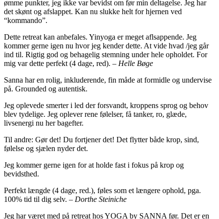
ømme punkter, jeg ikke var bevidst om før min deltagelse. Jeg har
det skønt og afslappet. Kan nu slukke helt for hjernen ved
“kommando”.
Dette retreat kan anbefales. Yinyoga er meget aflsappende. Jeg
kommer gerne igen nu hvor jeg kender dette. At vide hvad /jeg går
ind til. Rigtig god og behagelig stemning under hele opholdet. For
mig var dette perfekt (4 dage, red). –
Helle Bøge
Sanna har en rolig, inkluderende, fin måde at formidle og undervise
på. Grounded og autentisk.
Jeg oplevede smerter i led der forsvandt, kroppens sprog og behov
blev tydelige. Jeg oplever rene følelser, få tanker, ro, glæde,
livsenergi nu her bagefter.
Til andre: Gør det! Du fortjener det! Det flytter både krop, sind,
følelse og sjælen nyder det.
Jeg kommer gerne igen for at holde fast i fokus på krop og
bevidsthed.
Perfekt længde (4 dage, red.), føles som et længere ophold, pga.
100% tid til dig selv. –
Dorthe Steiniche
Jeg har været med på retreat hos YOGA by SANNA før. Det er en