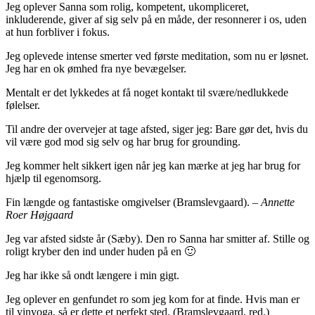
Jeg oplever Sanna som rolig, kompetent, ukompliceret,
inkluderende, giver af sig selv på en måde, der resonnerer i os, uden
at hun forbliver i fokus.
Jeg oplevede intense smerter ved første meditation, som nu er løsnet.
Jeg har en ok ømhed fra nye bevægelser.
Mentalt er det lykkedes at få noget kontakt til svære/nedlukkede
følelser.
Til andre der overvejer at tage afsted, siger jeg: Bare gør det, hvis du
vil være god mod sig selv og har brug for grounding.
Jeg kommer helt sikkert igen når jeg kan mærke at jeg har brug for
hjælp til egenomsorg.
Fin længde og fantastiske omgivelser (Bramslevgaard).
– Annette
Roer Højgaard
Jeg var afsted sidste år (Sæby). Den ro Sanna har smitter af. Stille og
roligt kryber den ind under huden på en 🙂
Jeg har ikke så ondt længere i min gigt.
Jeg oplever en genfundet ro som jeg kom for at finde. Hvis man er
til yinyoga, så er dette et perfekt sted. (Bramslevgaard, red.)