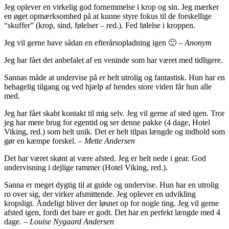
Jeg oplever en virkelig god fornemmelse i krop og sin. Jeg mærker
en øget opmærksomhed på at kunne styre fokus til de forskellige
“skuffer” (krop, sind, følelser – red.). Fed følelse i kroppen.
Jeg vil gerne have sådan en efterårsopladning igen 🙂
– Anonym
Jeg har fået det anbefalet af en veninde som har været med tidligere.
Sannas måde at undervise på er helt utrolig og fantastisk. Hun har en
behagelig tilgang og ved hjælp af hendes store viden får hun alle
med.
Jeg har fået skabt kontakt til mig selv. Jeg vil gerne af sted igen. Tror
jeg har mere brug for egentid og ser denne pakke (4 dage, Hotel
Viking, red.) som helt unik. Det er helt tilpas længde og indhold som
gør en kæmpe forskel.
– Mette Andersen
Det har været skønt at være afsted. Jeg er helt nede i gear. God
undervisning i dejlige rammer (Hotel Viking, red.).
Sanna er meget dygtig til at guide og undervise. Hun har en utrolig
ro over sig, der virker afsmittende. Jeg oplever en udvikling
kropsligt. Åndeligt bliver der løsnet op for nogle ting. Jeg vil gerne
afsted igen, fordi det bare er godt. Det har en perfekt længde med 4
dage.
– Louise Nygaard Andersen