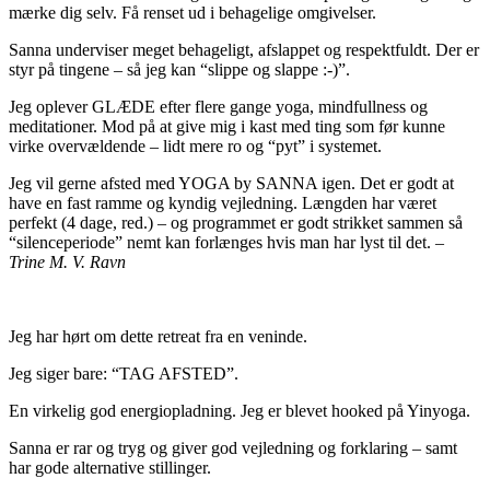
mærke dig selv. Få renset ud i behagelige omgivelser.
Sanna underviser meget behageligt, afslappet og respektfuldt. Der er
styr på tingene – så jeg kan “slippe og slappe :-)”.
Jeg oplever GLÆDE efter flere gange yoga, mindfullness og
meditationer. Mod på at give mig i kast med ting som før kunne
virke overvældende – lidt mere ro og “pyt” i systemet.
Jeg vil gerne afsted med YOGA by SANNA igen. Det er godt at
have en fast ramme og kyndig vejledning. Længden har været
perfekt (4 dage, red.) – og programmet er godt strikket sammen så
“silenceperiode” nemt kan forlænges hvis man har lyst til det. –
Trine M. V. Ravn
Jeg har hørt om dette retreat fra en veninde.
Jeg siger bare: “TAG AFSTED”.
En virkelig god energiopladning. Jeg er blevet hooked på Yinyoga.
Sanna er rar og tryg og giver god vejledning og forklaring – samt
har gode alternative stillinger.