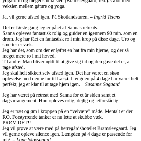
yogaform og meget smukt sted (Bramslevgaard, red.). Godt med
vekslen mellem gåture og yoga.
Ja, vil gerne afsted igen. På Skotlandsturen.
– Ingrid Tetens
Det er første gang jeg er på et af Sannas retreats.
Sanna opleves fantastisk rolig og guider en igennem 90 min. som en
drøm. Jeg har fået en fantastisk ro i min krop på disse dage. Uro og
smerter er væk.
Jeg har det, som om der er løftet en hat fra min hjerne, og der så
meget mere ro i mit hoved.
Til andre: Man bliver nødt til at give sig tid og den gave det er, at
tage afsted.
Jeg skal helt sikkert selv afsted igen. Det har været en skøn
oplevelse med denne tur til Læsø. Længden på 4 dage har været helt
perfekt, jeg er klar til at tage hjem igen. –
Susanne Søgaard
Jeg har været på retreat med Sanna for et år siden samt et
dagsarrangement. Hun opleves rolig, dejlig og letforståelig.
Jeg er træt og øm i kroppen på en “velvære” måde. Mentalt er der
RO. Forstyrrende tanker er nu lette at skubbe væk.
PRØV DET!!
Jeg vil prøve at være med på herregårdshotellet Bramslevgaard. Jeg
vil gerne opleve silence igen. Længden på 4 dage er passende for
mig. –
Lone Skovsgaard