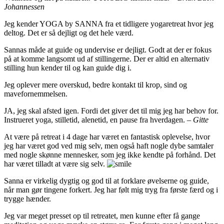
Johannessen
Jeg kender YOGA by SANNA fra et tidligere yogaretreat hvor jeg
deltog. Det er så dejligt og det hele værd.
Sannas måde at guide og undervise er dejligt. Godt at der er fokus
på at komme langsomt ud af stillingerne. Der er altid en alternativ
stilling hun kender til og kan guide dig i.
Jeg oplever mere overskud, bedre kontakt til krop, sind og
mavefornemmelsen.
JA, jeg skal afsted igen. Fordi det giver det til mig jeg har behov for.
Instrueret yoga, stilletid, alenetid, en pause fra hverdagen.
– Gitte
At være på retreat i 4 dage har været en fantastisk oplevelse, hvor
jeg har været god ved mig selv, men også haft nogle dybe samtaler
med nogle skønne mennesker, som jeg ikke kendte på forhånd. Det
har været tilladt at være sig selv.
Sanna er virkelig dygtig og god til at forklare øvelserne og guide,
når man gør tingene forkert. Jeg har følt mig tryg fra første færd og i
trygge hænder.
Jeg var meget presset op til retreatet, men kunne efter få gange