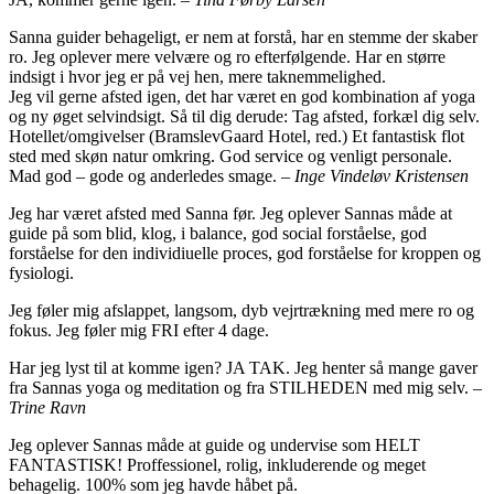
Sanna guider behageligt, er nem at forstå, har en stemme der skaber
ro. Jeg oplever mere velvære og ro efterfølgende. Har en større
indsigt i hvor jeg er på vej hen, mere taknemmelighed.
Jeg vil gerne afsted igen, det har været en god kombination af yoga
og ny øget selvindsigt. Så til dig derude: Tag afsted, forkæl dig selv.
Hotellet/omgivelser (BramslevGaard Hotel, red.) Et fantastisk flot
sted med skøn natur omkring. God service og venligt personale.
Mad god – gode og anderledes smage. –
Inge Vindeløv Kristensen
Jeg har været afsted med Sanna før. Jeg oplever Sannas måde at
guide på som blid, klog, i balance, god social forståelse, god
forståelse for den individiuelle proces, god forståelse for kroppen og
fysiologi.
Jeg føler mig afslappet, langsom, dyb vejrtrækning med mere ro og
fokus. Jeg føler mig FRI efter 4 dage.
Har jeg lyst til at komme igen? JA TAK. Jeg henter så mange gaver
fra Sannas yoga og meditation og fra STILHEDEN med mig selv. –
Trine Ravn
Jeg oplever Sannas måde at guide og undervise som HELT
FANTASTISK! Proffessionel, rolig, inkluderende og meget
behagelig. 100% som jeg havde håbet på.