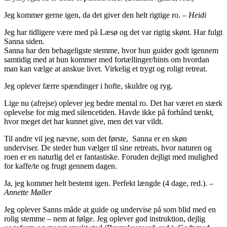
Jeg kommer gerne igen, da det giver den helt rigtige ro.
– Heidi
Jeg har tidligere være med på Læsø og det var rigtig skønt. Har fulgt
Sanna siden.
Sanna har den behageligste stemme, hvor hun guider godt igennem
samtidig med at hun kommer med fortællinger/hints om hvordan
man kan vælge at anskue livet. Virkelig et trygt og roligt retreat.
Jeg oplever færre spændinger i hofte, skuldre og ryg.
Lige nu (afrejse) oplever jeg bedre mental ro. Det har været en stærk
oplevelse for mig med silencetiden. Havde ikke på forhånd tænkt,
hvor meget det har kunnet give, men det var vildt.
Til andre vil jeg nævne, som det første, Sanna er en skøn
underviser. De steder hun vælger til sine retreats, hvor naturen og
roen er en naturlig del er fantastiske. Foruden dejligt med mulighed
for kaffe/te og frugt gennem dagen.
Ja, jeg kommer helt bestemt igen. Perfekt længde (4 dage, red.).
–
Annette Møller
Jeg oplever Sanns måde at guide og undervise på som blid med en
rolig stemme – nem at følge. Jeg oplever god instruktion, dejlig