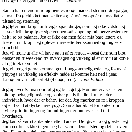
selv gøre det igen – uden tvivl. –
Cathrine
Sanna har en enorm ro og hendes rolige måde at stemmeføre på gør,
at man fra øjeblikket man sætter sig på måtten opnår en meditativ
tilstand og stemning.
Jeg føler min krop har friviget spændinger, som jeg ikke vidste jeg
havde. Min krop føler sige gennem-afslappet og mit nervesystem er
helt i ro og balance. Jeg er ikke øm men føler mig bare lettere og
friere i min krop. Jeg oplever mere eftertænksomhed og mig selv
som blid.
Jeg vil mene at alle vil have gavn af et retreat – også dem som blot
ønsker en friweekend fra hverdagen og virkelig få et rum til at koble
af og trække vejret.
Jeg vil meget gerne komme igen. Langsommeligheden og fokus på
yinyoga er virkelig en effektiv måde at komme helt ned i gear.
Længden var helt perfekt (4 dage, red.). –
Line Palma
Jeg oplever Sanna som rolig og behagelig. Hun underviser på en
blid og behagelig måde og skaber plads til alle. Hun guider
individuelt, hvor der er behov for det. Jeg mærker en ro i kroppen
og en lys til at dyrke mere yoga. Sanna har åbnet for tanker om
hvilke prioriteringer og forandringer der muligvis skal til i
hverdagen.
Jeg kan så varmt anbefale dette til andre. Det giver ro og glæde. Jeg
kommer helt sikkert igen. Jeg har været alene afsted og det har været
fint. De øvrige deltagere har været søde og åbne, men jeg vil gerne