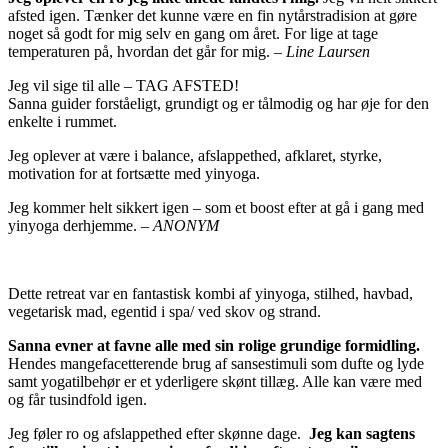
afsted igen. Tænker det kunne være en fin nytårstradision at gøre
noget så godt for mig selv en gang om året. For lige at tage
temperaturen på, hvordan det går for mig.
– Line Laursen
Jeg vil sige til alle – TAG AFSTED!
Sanna guider forståeligt, grundigt og er tålmodig og har øje for den
enkelte i rummet.
Jeg oplever at være i balance, afslappethed, afklaret, styrke,
motivation for at fortsætte med yinyoga.
Jeg kommer helt sikkert igen – som et boost efter at gå i gang med
yinyoga derhjemme.
– ANONYM
Dette retreat var en fantastisk kombi af yinyoga, stilhed, havbad,
vegetarisk mad, egentid i spa/ ved skov og strand.
Sanna evner at favne alle med sin rolige grundige formidling.
Hendes mangefacetterende brug af sansestimuli som dufte og lyde
samt yogatilbehør er et yderligere skønt tillæg. Alle kan være med
og får tusindfold igen.
Jeg føler ro og afslappethed efter skønne dage.
Jeg kan sagtens