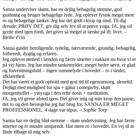
Sanna underviser skønt, har en dejlig behagelig stemme, god
guidning og bruger behagelige lyde. Jeg oplever fysisk meget mere
ro og behagelige tanker. Jeg har det godt i krop og sind. Til dig
derude: PRØV DET, giv dig selv lov til at prøve yoga. JA, jeg vil
gerne med igen fordi, det giver så meget at tænke på ift. livet. –
Birthe Friis
Sanna guider beroligende, tydelig, nærværende, grundig, behagelig,
forberedt, dygtig og erfaren.
Jeg oplever ømhed i lænden og færre smerter i nakken nu hvor vi er
på vej hjem. Jeg har mindre tankemylder, meget bedre søvn, er glad
og forventningsfuld – ingen summelyde i hovedet – ro i sindet,
afklarethed.
Det har været et godt ophold med god tid til egenomsorg, alenetid.
Dejligt med mulighed for spa + gåtur i omegn/by, skøn
morgenbuffet – yinyoga i den rette dosis + meditation.
JA, jeg vil gerne afsted igen. Det giver mig og min krop den pause,
det ro og den bevægelse jeg har brug for. SANNA ER MEGET
PROFFESSIONEL. 4 dage var tilpas. –
Sophie Torp
Sanna har en dejlig blid stemme – skøn undervisning. Jeg har færre
smerter og er mindre anspændt. Har mere ro i hovedet. En vej til at
finde tilbage til mig selv.