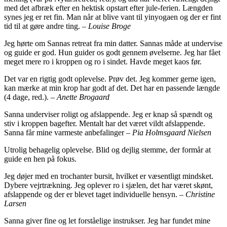
med det afbræk efter en hektisk opstart efter jule-ferien. Længden
synes jeg er ret fin. Man når at blive vant til yinyogaen og der er fint
tid til at gøre andre ting. –
Louise Broge
Jeg hørte om Sannas retreat fra min datter. Sannas måde at undervise
og guide er god. Hun guider os godt gennem øvelserne. Jeg har fået
meget mere ro i kroppen og ro i sindet. Havde meget kaos før.
Det var en rigtig godt oplevelse. Prøv det. Jeg kommer gerne igen,
kan mærke at min krop har godt af det. Det har en passende længde
(4 dage, red.). –
Anette Brogaard
Sanna underviser roligt og afslappende. Jeg er knap så spændt og
stiv i kroppen bagefter. Mentalt har det været vildt afslappende.
Sanna får mine varmeste anbefalinger –
Pia Holmsgaard Nielsen
Utrolig behagelig oplevelse. Blid og dejlig stemme, der formår at
guide en hen på fokus.
Jeg døjer med en trochanter bursit, hvilket er væsentligt mindsket.
Dybere vejrtrækning. Jeg oplever ro i sjælen, det har været skønt,
afslappende og der er blevet taget individuelle hensyn. –
Christine
Larsen
Sanna giver fine og let forståelige instrukser. Jeg har fundet mine