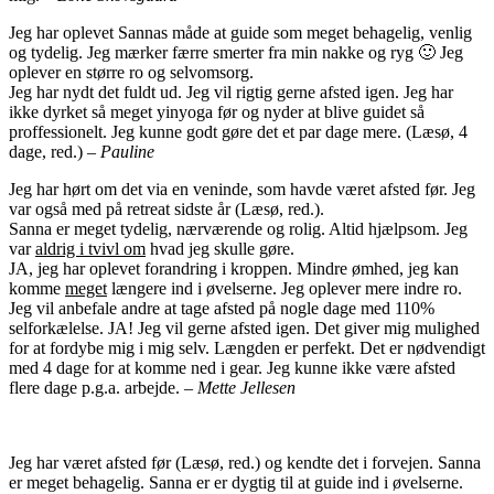
Jeg har oplevet Sannas måde at guide som meget behagelig, venlig
og tydelig. Jeg mærker færre smerter fra min nakke og ryg 🙂 Jeg
oplever en større ro og selvomsorg.
Jeg har nydt det fuldt ud. Jeg vil rigtig gerne afsted igen. Jeg har
ikke dyrket så meget yinyoga før og nyder at blive guidet så
proffessionelt. Jeg kunne godt gøre det et par dage mere. (Læsø, 4
dage, red.) –
Pauline
Jeg har hørt om det via en veninde, som havde været afsted før. Jeg
var også med på retreat sidste år (Læsø, red.).
Sanna er meget tydelig, nærværende og rolig. Altid hjælpsom. Jeg
var
aldrig i tvivl om
hvad jeg skulle gøre.
JA, jeg har oplevet forandring i kroppen. Mindre ømhed, jeg kan
komme
meget
længere ind i øvelserne. Jeg oplever mere indre ro.
Jeg vil anbefale andre at tage afsted på nogle dage med 110%
selforkælelse. JA! Jeg vil gerne afsted igen. Det giver mig mulighed
for at fordybe mig i mig selv. Længden er perfekt. Det er nødvendigt
med 4 dage for at komme ned i gear. Jeg kunne ikke være afsted
flere dage p.g.a. arbejde. –
Mette Jellesen
Jeg har været afsted før (Læsø, red.) og kendte det i forvejen. Sanna
er meget behagelig. Sanna er er dygtig til at guide ind i øvelserne.