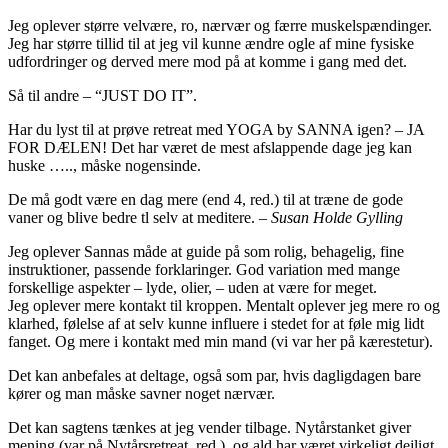
Jeg oplever større velvære, ro, nærvær og færre muskelspændinger.
Jeg har større tillid til at jeg vil kunne ændre ogle af mine fysiske
udfordringer og derved mere mod på at komme i gang med det.
Så til andre – “JUST DO IT”.
Har du lyst til at prøve retreat med YOGA by SANNA igen? – JA
FOR DÆLEN! Det har været de mest afslappende dage jeg kan
huske ….., måske nogensinde.
De må godt være en dag mere (end 4, red.) til at træne de gode
vaner og blive bedre tl selv at meditere. –
Susan Holde Gylling
Jeg oplever Sannas måde at guide på som rolig, behagelig, fine
instruktioner, passende forklaringer. God variation med mange
forskellige aspekter – lyde, olier, – uden at være for meget.
Jeg oplever mere kontakt til kroppen. Mentalt oplever jeg mere ro og
klarhed, følelse af at selv kunne influere i stedet for at føle mig lidt
fanget. Og mere i kontakt med min mand (vi var her på kærestetur).
Det kan anbefales at deltage, også som par, hvis dagligdagen bare
kører og man måske savner noget nærvær.
Det kan sagtens tænkes at jeg vender tilbage. Nytårstanket giver
mening (var på Nytårsretreat, red.), og ald har været virkeligt dejligt