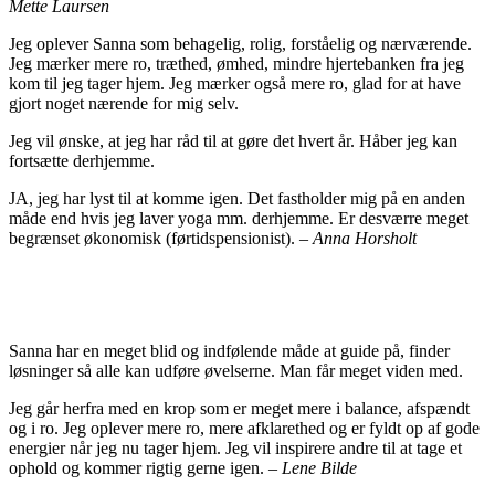
Mette Laursen
Jeg oplever Sanna som behagelig, rolig, forståelig og nærværende.
Jeg mærker mere ro, træthed, ømhed, mindre hjertebanken fra jeg
kom til jeg tager hjem. Jeg mærker også mere ro, glad for at have
gjort noget nærende for mig selv.
Jeg vil ønske, at jeg har råd til at gøre det hvert år. Håber jeg kan
fortsætte derhjemme.
JA, jeg har lyst til at komme igen. Det fastholder mig på en anden
måde end hvis jeg laver yoga mm. derhjemme. Er desværre meget
begrænset økonomisk (førtidspensionist). –
Anna Horsholt
Sanna har en meget blid og indfølende måde at guide på, finder
løsninger så alle kan udføre øvelserne. Man får meget viden med.
Jeg går herfra med en krop som er meget mere i balance, afspændt
og i ro. Jeg oplever mere ro, mere afklarethed og er fyldt op af gode
energier når jeg nu tager hjem. Jeg vil inspirere andre til at tage et
ophold og kommer rigtig gerne igen. –
Lene Bilde