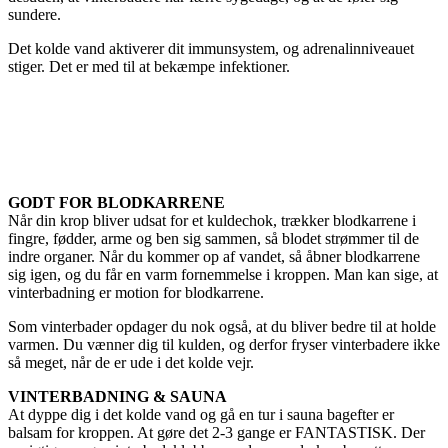
sundere.
Det kolde vand aktiverer dit immunsystem, og adrenalinniveauet
stiger. Det er med til at bekæmpe infektioner.
GODT FOR BLODKARRENE
Når din krop bliver udsat for et kuldechok, trækker blodkarrene i
fingre, fødder, arme og ben sig sammen, så blodet strømmer til de
indre organer. Når du kommer op af vandet, så åbner blodkarrene
sig igen, og du får en varm fornemmelse i kroppen. Man kan sige, at
vinterbadning er motion for blodkarrene.
Som vinterbader opdager du nok også, at du bliver bedre til at holde
varmen. Du vænner dig til kulden, og derfor fryser vinterbadere ikke
så meget, når de er ude i det kolde vejr.
VINTERBADNING & SAUNA
At dyppe dig i det kolde vand og gå en tur i sauna bagefter er
balsam for kroppen. At gøre det 2-3 gange er FANTASTISK. Der