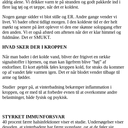
aldrig alene. Vi drikker varm te på stranden og godt pakkede ind i
flere lag tøj og et tæppe, når det er koldest.
Nogen gange sidder vi blot stille og ER. Andre gange vender vi
livet. Vi bader oftest tidligt morgen. I den koldeste tid er der helt
mørkt og senere på året oplever vi den ene skønne solopgang efter
den anden. Vi er også afsted om aftenen når der er klar himmel og
fuldmåne. Det er SMUKT.
HVAD SKER DER I KROPPEN
Når man bader i det kolde vand, bliver der frigivet en række
signalstoffer i hjernen, og man kan ligefrem blive ”høj” af
endorfiner. Et kort øjeblik føles kroppen kold, for straks du kommer
op af vandet føle varmen igen. Det er når blodet vender tilbage til
arme og fødder.
Studier peger på, at vinterbadning bekæmper inflammation i
kroppen, og er med til at forbedre evnen til at overkomme andre
belastninger, både fysisk og psykisk.
STYRKET IMMUNFORSVAR
40 procent færre halsinfektioner viser et studie. Undersøgelser viser
desuden, at vinterbadere har færre sygedage, og at de føler sig