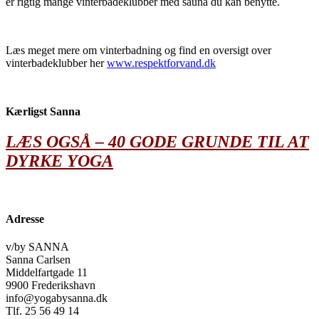
er rigtig mange vinterbadeklubber med sauna du kan benytte.
Læs meget mere om vinterbadning og find en oversigt over
vinterbadeklubber her
www.respektforvand.dk
Kærligst Sanna
LÆS OGSÅ – 40 GODE GRUNDE TIL AT
DYRKE YOGA
Adresse
v/by SANNA
Sanna Carlsen
Middelfartgade 11
9900 Frederikshavn
info@yogabysanna.dk
Tlf. 25 56 49 14