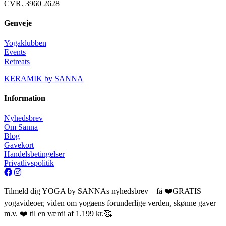
CVR. 3960 2628
Genveje
Yogaklubben
Events
Retreats
KERAMIK by SANNA
Information
Nyhedsbrev
Om Sanna
Blog
Gavekort
Handelsbetingelser
Privatlivspolitik
Tilmeld dig YOGA by SANNAs nyhedsbrev – få ❤️GRATIS
yogavideoer, viden om yogaens forunderlige verden, skønne gaver
m.v. ❤️ til en værdi af 1.199 kr.🥰