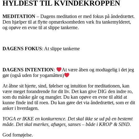
HYLDEST TIL KVINDEKROPPEN
MEDITATION
– Dagens meditation er med fokus på åndedrættet.
Den hjælper til at flytte opmærksomheden væk fra tankemylderet,
og opøve en evne til at slippe tankerne.
DAGENS FOKUS
: At slippe tankerne
DAGENS INTENTION
:
At være åben og modtagelig i det jeg
gør (også uden for yogamåtten)
At åbne sit hjerte, sind, følelser og intuition for meditationen, kan
være meget forandrende for dit liv. Det kan give DIG den indre ro,
som du måske går og mangler. Du kan opøve en evne til altid at
kunne finde ind til roen. Du kan gøre det via åndedrættet, som er dit
anker i hverdagen.
YOGA er IKKE en konkurrence. Det skal ikke se ud på en bestemt
måde. Det skal mærkes, afsøges, sanses – både i KROP & SIND.
God fornøjelse.