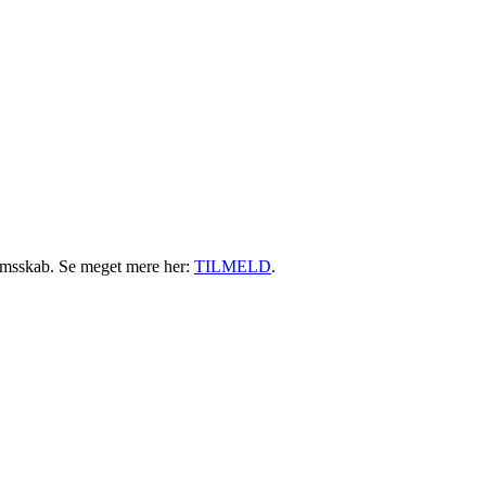
Login her
emsskab. Se meget mere her:
TILMELD
.