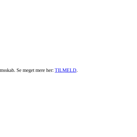
Login her
emsskab. Se meget mere her:
TILMELD
.