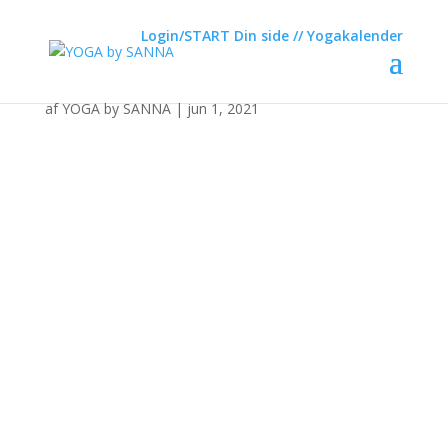
DOWNWARD FACING
Login/START
Din side
// Yogakalender
DOG
af
YOGA by SANNA
|
jun 1, 2021
Login her