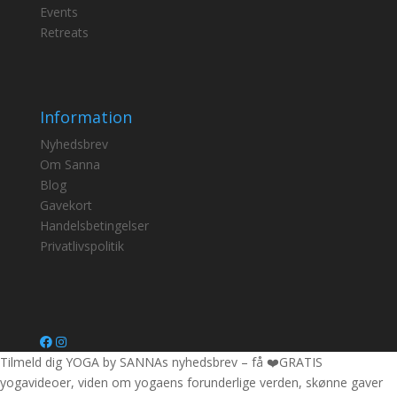
Events
Retreats
Information
Nyhedsbrev
Om Sanna
Blog
Gavekort
Handelsbetingelser
Privatlivspolitik
Tilmeld dig YOGA by SANNAs nyhedsbrev – få ❤️GRATIS
yogavideoer, viden om yogaens forunderlige verden, skønne gaver