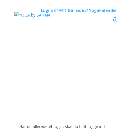
Bridge Pose
Login/START
Din side
// Yogakalender
af
YOGA by SANNA
|
jun 18, 2020
Login her
Har du allerede et login, skal du blot logge ind.