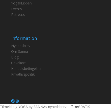
Yogaklubben
Events
Retreats
Information
Nyhedsbrev
Om Sanna
Blog
Gavekort
Handelsbetingelser
Privatlivspolitik
Tilmeld dig YOGA by SANNAs nyhedsbrev – få ❤️GRATIS