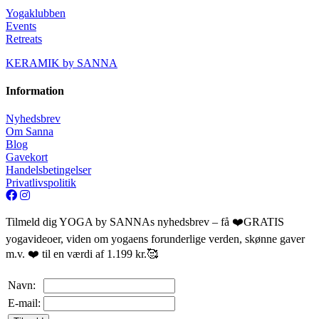
Yogaklubben
Events
Retreats
KERAMIK by SANNA
Information
Nyhedsbrev
Om Sanna
Blog
Gavekort
Handelsbetingelser
Privatlivspolitik
Tilmeld dig YOGA by SANNAs nyhedsbrev – få ❤️GRATIS
yogavideoer, viden om yogaens forunderlige verden, skønne gaver
m.v. ❤️ til en værdi af 1.199 kr.🥰
Navn:
E-mail: