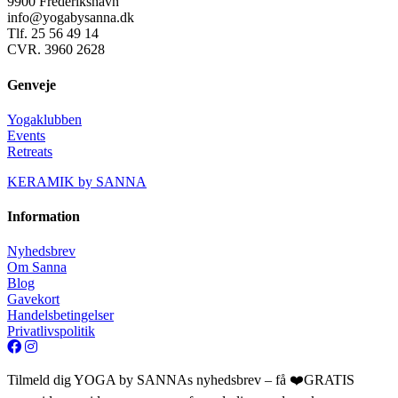
9900 Frederikshavn
info@yogabysanna.dk
Tlf. 25 56 49 14
CVR. 3960 2628
Genveje
Yogaklubben
Events
Retreats
KERAMIK by SANNA
Information
Nyhedsbrev
Om Sanna
Blog
Gavekort
Handelsbetingelser
Privatlivspolitik
Tilmeld dig YOGA by SANNAs nyhedsbrev – få ❤️GRATIS