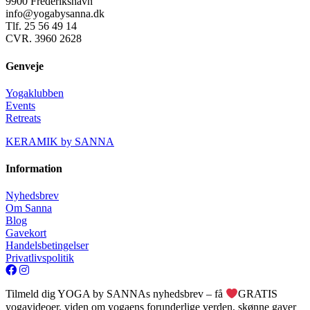
9900 Frederikshavn
info@yogabysanna.dk
Tlf. 25 56 49 14
CVR. 3960 2628
Genveje
Yogaklubben
Events
Retreats
KERAMIK by SANNA
Information
Nyhedsbrev
Om Sanna
Blog
Gavekort
Handelsbetingelser
Privatlivspolitik
Tilmeld dig YOGA by SANNAs nyhedsbrev – få
GRATIS
yogavideoer, viden om yogaens forunderlige verden, skønne gaver