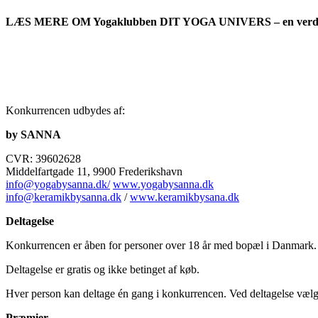
LÆS MERE OM Yogaklubben DIT YOGA UNIVERS – en verden med 
Konkurrencen udbydes af:
by SANNA
CVR: 39602628
Middelfartgade 11, 9900 Frederikshavn
info@yogabysanna.dk/
www.yogabysanna.dk
info@keramikbysanna.dk
/
www.keramikbysana.dk
Deltagelse
Konkurrencen er åben for personer over 18 år med bopæl i Danmark. K
Deltagelse er gratis og ikke betinget af køb.
Hver person kan deltage én gang i konkurrencen. Ved deltagelse vælge
Præmier