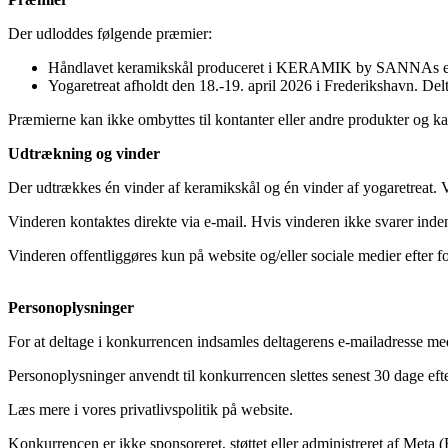
Der udloddes følgende præmier:
Håndlavet keramikskål produceret i KERAMIK by SANNAs eget 
Yogaretreat afholdt den 18.-19. april 2026 i Frederikshavn. Delt
Præmierne kan ikke ombyttes til kontanter eller andre produkter og ka
Udtrækning og vinder
Der udtrækkes én vinder af keramikskål og én vinder af yogaretreat. 
Vinderen kontaktes direkte via e-mail. Hvis vinderen ikke svarer inden
Vinderen offentliggøres kun på website og/eller sociale medier efter
Personoplysninger
For at deltage i konkurrencen indsamles deltagerens e-mailadresse med
Personoplysninger anvendt til konkurrencen slettes senest 30 dage eft
Læs mere i vores privatlivspolitik på website.
Konkurrencen er ikke sponsoreret, støttet eller administreret af Meta 