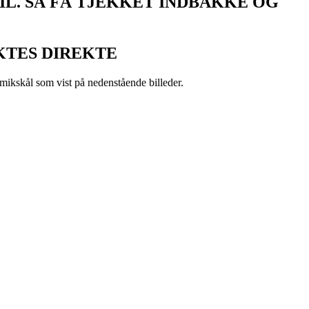
L. SÅ FÅ TJEKKET INDBAKKE OG
KTES DIREKTE
amikskål som vist på nedenstående billeder.