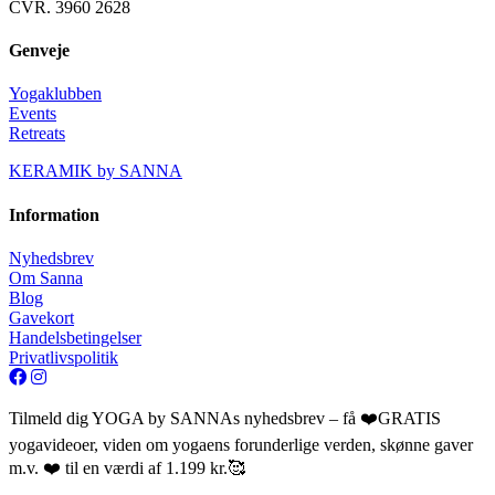
CVR. 3960 2628
Genveje
Yogaklubben
Events
Retreats
KERAMIK by SANNA
Information
Nyhedsbrev
Om Sanna
Blog
Gavekort
Handelsbetingelser
Privatlivspolitik
Tilmeld dig YOGA by SANNAs nyhedsbrev – få ❤️GRATIS
yogavideoer, viden om yogaens forunderlige verden, skønne gaver
m.v. ❤️ til en værdi af 1.199 kr.🥰