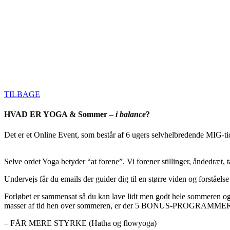
TILBAGE
HVAD ER YOGA & Sommer –
i balance
?
Det er et Online Event, som består af 6 ugers selvhelbredende MIG-tid
Selve ordet Yoga betyder “at forene”.
Vi forener stillinger, åndedræt
Undervejs får du emails der guider dig til en
større viden og forståels
Forløbet er sammensat så du kan lave lidt men godt hele sommeren og
masser af tid hen over sommeren, er der 5 BONUS-PROGRAMMER af l
– FÅR MERE STYRKE (Hatha og flowyoga)