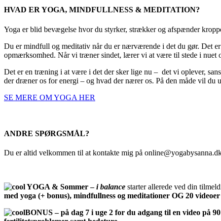
HVAD ER YOGA, MINDFULLNESS & MEDITATION?
Yoga er blid bevægelse hvor du styrker, strækker og afspænder kropp
Du er mindfull og meditativ når du er nærværende i det du gør. Det 
opmærksomhed. Når vi træner sindet, lærer vi at være til stede i nuet og
Det er en træning i at være i det der sker lige nu – det vi oplever, san
der dræner os for energi – og hvad der nærer os. På den måde vil du ub
SE MERE OM YOGA HER
ANDRE SPØRGSMÅL?
Du er altid velkommen til at kontakte mig på
online@yogabysanna.d
YOGA & Sommer –
i balance
starter allerede ved din tilme
med yoga (+ bonus), mindfullness og meditationer OG 20 videoe
BONUS – på dag 7 i uge 2 for du adgang til en video på 