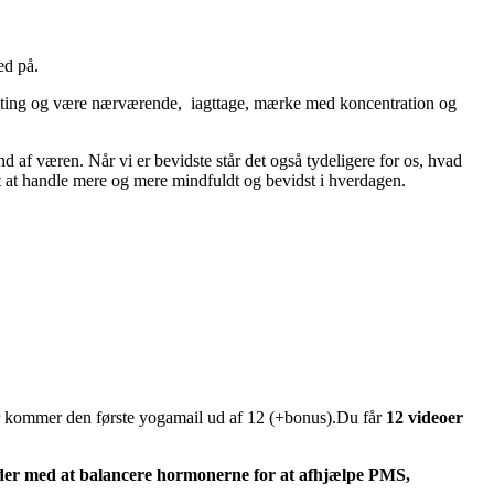
ed på.
én ting og være nærværende, iagttage, mærke med koncentration og
nd af væren. Når vi er bevidste står det også tydeligere for os, hvad
gt at handle mere og mere mindfuldt og bevidst i hverdagen.
fter kommer den første yogamail ud af 12 (+bonus).Du får
12 videoer
jder med at balancere hormonerne for at afhjælpe PMS,