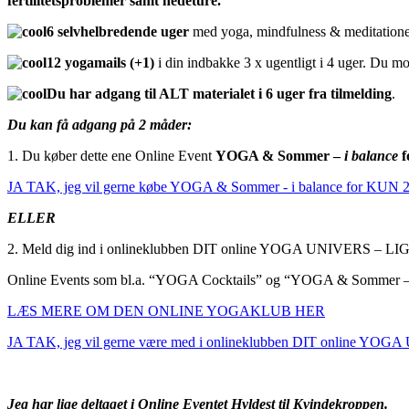
fertilitetsproblemer samt hedeture.
6 selvhelbredende uger
med yoga, mindfulness & meditationer
12 yogamails (+1)
i din indbakke 3 x ugentligt i 4 uger. Du 
Du har adgang til ALT materialet i 6 uger fra tilmelding
.
Du kan få adgang på 2 måder:
1. Du køber dette ene Online Event
YOGA & Sommer –
i balance
f
JA TAK, jeg vil gerne købe YOGA & Sommer - i balance for KUN 2
ELLER
2. Meld dig ind i onlineklubben DIT online YOGA UNIVERS – LIGE 
Online Events som bl.a. “YOGA Cocktails” og “YOGA & Sommer 
LÆS MERE OM DEN ONLINE YOGAKLUB HER
JA TAK, jeg vil gerne være med i onlineklubben DIT online YOGA
Jeg har lige deltaget i Online Eventet Hyldest til Kvindekroppen.