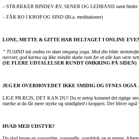
– STRÆKKER BINDEVÆV, SENER OG LEDBÅND samt finder de
– FÅR RO I KROP OG SIND (Bl.a. meditationer)
LONE, METTE & GITTE HAR DELTAGET I ONLINE EVEN
” TUSIND tak endnu en skøn omgang yoga. Med din blide stemmeføring b
nærvær, god karma og ikke mindst skabe rum for at alle kan være net
(SE FLERE UDTALELSER RUNDT OMKRING PÅ SIDEN)
JEG ER OVERHOVEDET IKKE SMIDIG OG SYNES OGSÅ 
LIGE PRÆCIS, DET KAN DU! Du er netop kommet det rigtige sted hen. D
mærke at du får mere styrke og smidighed i kroppen. Der bliver også 
HVAD MED UDSTYR?
Du skal bruge en yogamåtte, yogapølle, yogablok og et tæppe. Alternati