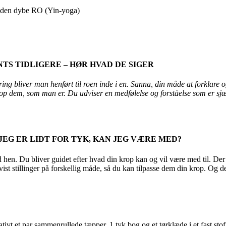
n dybe RO (Yin-yoga)
TS TIDLIGERE – HØR HVAD DE SIGER
liver man henført til roen inde i en. Sanna, din måde at forklare og 
op dem, som man er. Du udviser en medfølelse og forståelse som er sj
JEG ER LIDT FOR TYK, KAN JEG VÆRE MED?
u bliver guidet efter hvad din krop kan og vil være med til. Der vis
vist stillinger på forskellig måde, så du kan tilpasse dem din krop. O
vt et par sammenrullede tæpper, 1 tyk bog og et tørklæde i et fast stof