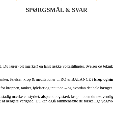
SPØRGSMÅL & SVAR
. Du lærer (og mærker) en lang række yogastillinger, øvelser og teknik
, tanker, følelser, krop & meditationer til RO & BALANCE i
krop og si
e for kroppen, tanker, følelser og intuition – og hvordan det hele hæng
 stadig mærke en styrket, afspændt og stærk krop – uden du nødvendigv
ængere varighed. Du kan også sammensætte de forskellige yogavide