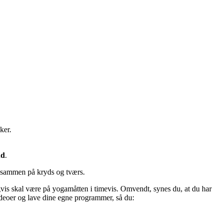
ker.
nd
.
er sammen på kryds og tværs.
is skal være på yogamåtten i timevis. Omvendt, synes du, at du har
oer og lave dine egne programmer, så du: