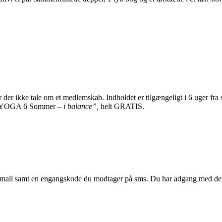
er der ikke tale om et medlemskab. Indholdet er tilgængeligt i 6 uger fr
i “YOGA 6 Sommer –
i balance”,
helt GRATIS.
in email samt en engangskode du modtager på sms. Du har adgang med d