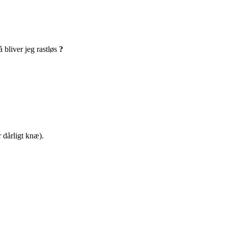
 bliver jeg rastløs
?
r dårligt knæ).